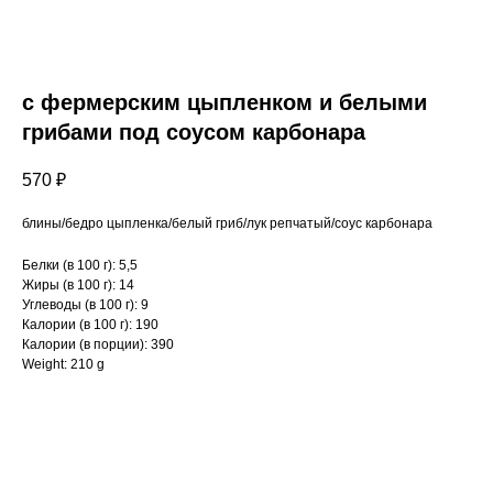
с фермерским цыпленком и белыми
грибами под соусом карбонара
570
₽
блины/бедро цыпленка/белый гриб/лук репчатый/соус карбонара
Белки (в 100 г): 5,5
Жиры (в 100 г): 14
Углеводы (в 100 г): 9
Калории (в 100 г): 190
Калории (в порции): 390
Weight: 210 g